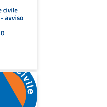
 civile
 - avviso
20