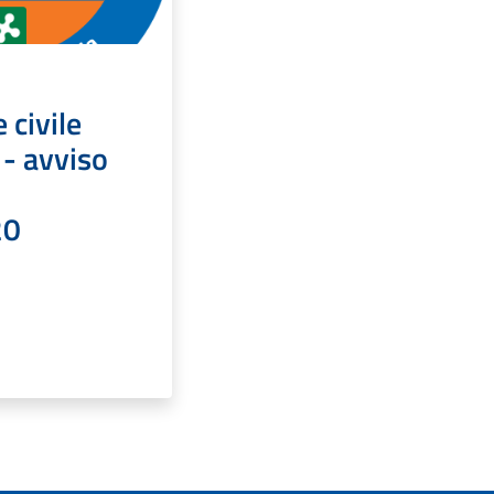
 civile
 - avviso
20