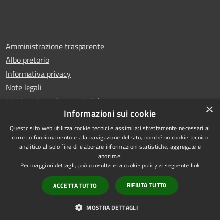
Amministrazione trasparente
Albo pretorio
Informativa privacy
Note legali
Dichiarazione di accessibilità
×
Informazioni sui cookie
Questo sito web utilizza cookie tecnici e assimilati strettamente necessari al
corretto funzionamento e alla navigazione del sito, nonché un cookie tecnico
analitico al solo fine di elaborare informazioni statistiche, aggregate e
RSS
Copyright © 2026 • Comune di
anonime.
Accessibilità
Carugo • Powered by
Per maggiori dettagli, può consultare la cookie policy al seguente
link
Privacy
Municipium
Accesso
•
RIFIUTA TUTTO
ACCETTA TUTTO
Cookie
redazione
Mappa del sito
MOSTRA DETTAGLI