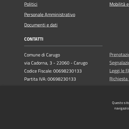
Politici
Mobilità e
Personale Amministrativo
Documenti e dati
CONTATTI
Prenotaz
Comune di Carugo
Segnalazi
via Cadorna, 3 - 22060 - Carugo
Leggi le 
Codice Fiscale: 00698230133
Richiesta 
Partita IVA: 00698230133
PEC:
protocollo@pec.comune.carugo.co.it
Questo sito
Centralino Unico: 031.758193
navigazio