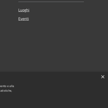
Luoghi
Eventi
×
mento e alla
atistiche,