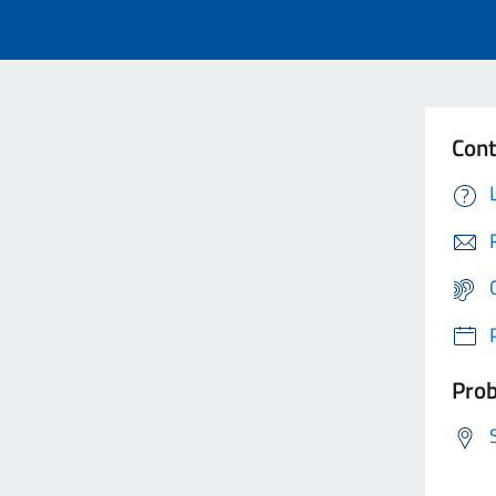
Cont
Prob