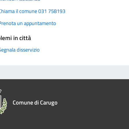
Chiama il comune 031 758193
Prenota un appuntamento
lemi in città
Segnala disservizio
Comune di Carugo