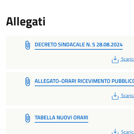
Allegati
DECRETO SINDACALE N. 5 28.08.2024
PDF
Scaric
ALLEGATO-ORARI RICEVIMENTO PUBBLIC
PDF
Scaric
TABELLA NUOVI ORARI
PDF
Scaric