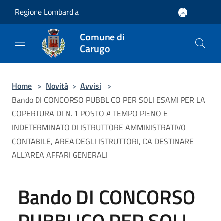
Salta al contenuto principale
Regione Lombardia
Comune di
Carugo
Home
>
Novità
>
Avvisi
>
Bando DI CONCORSO PUBBLICO PER SOLI ESAMI PER LA
COPERTURA DI N. 1 POSTO A TEMPO PIENO E
INDETERMINATO DI ISTRUTTORE AMMINISTRATIVO
CONTABILE, AREA DEGLI ISTRUTTORI, DA DESTINARE
ALL’AREA AFFARI GENERALI
Bando DI CONCORSO
PUBBLICO PER SOLI