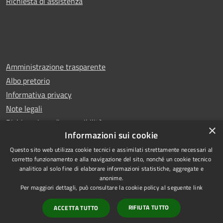
Richiesta di assistenza
Amministrazione trasparente
Albo pretorio
Informativa privacy
Note legali
Dichiarazione di accessibilità
×
Informazioni sui cookie
Questo sito web utilizza cookie tecnici e assimilati strettamente necessari al
corretto funzionamento e alla navigazione del sito, nonché un cookie tecnico
analitico al solo fine di elaborare informazioni statistiche, aggregate e
RSS
Copyright © 2026 • Comune di
anonime.
Accessibilità
Carugo • Powered by
Per maggiori dettagli, può consultare la cookie policy al seguente
link
Privacy
Municipium
Accesso
•
RIFIUTA TUTTO
ACCETTA TUTTO
Cookie
redazione