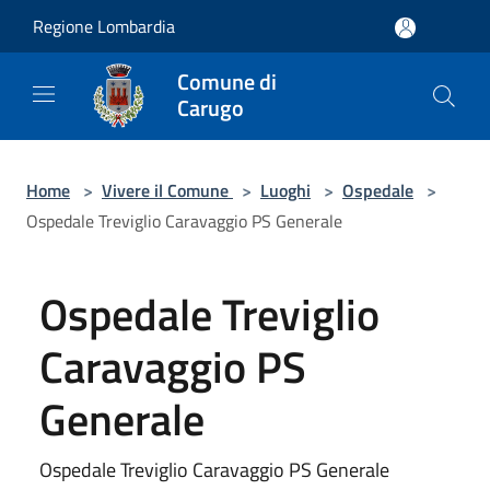
Salta al contenuto principale
Regione Lombardia
Comune di
Carugo
Home
>
Vivere il Comune
>
Luoghi
>
Ospedale
>
Ospedale Treviglio Caravaggio PS Generale
Ospedale Treviglio
Caravaggio PS
Generale
Ospedale Treviglio Caravaggio PS Generale