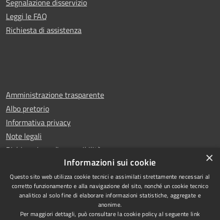
Segnalazione disservizio
Leggi le FAQ
Richiesta di assistenza
Amministrazione trasparente
Albo pretorio
Informativa privacy
Note legali
Dichiarazione di accessibilità
×
Informazioni sui cookie
Questo sito web utilizza cookie tecnici e assimilati strettamente necessari al
corretto funzionamento e alla navigazione del sito, nonché un cookie tecnico
analitico al solo fine di elaborare informazioni statistiche, aggregate e
RSS
Copyright © 2026 • Comune di
anonime.
Accessibilità
Carugo • Powered by
Per maggiori dettagli, può consultare la cookie policy al seguente
link