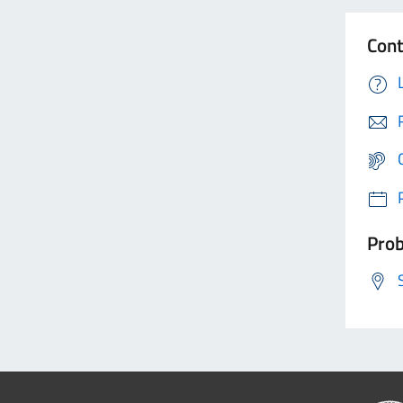
Cont
Prob