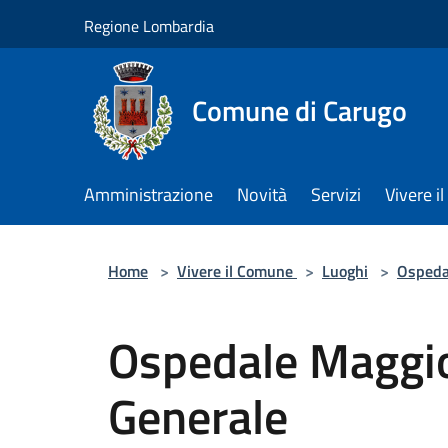
Salta al contenuto principale
Regione Lombardia
Comune di Carugo
Amministrazione
Novità
Servizi
Vivere 
Home
>
Vivere il Comune
>
Luoghi
>
Ospeda
Ospedale Maggi
Generale