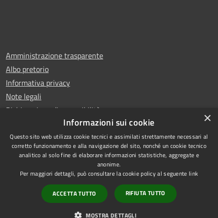
Amministrazione trasparente
Albo pretorio
Informativa privacy
Note legali
Dichiarazione di accessibilità
×
Informazioni sui cookie
Questo sito web utilizza cookie tecnici e assimilati strettamente necessari al
corretto funzionamento e alla navigazione del sito, nonché un cookie tecnico
analitico al solo fine di elaborare informazioni statistiche, aggregate e
RSS
Copyright © 2026 • Comune di
anonime.
Accessibilità
Carugo • Powered by
Per maggiori dettagli, può consultare la cookie policy al seguente
link
Privacy
Municipium
Accesso
•
RIFIUTA TUTTO
ACCETTA TUTTO
Cookie
redazione
Mappa del sito
MOSTRA DETTAGLI