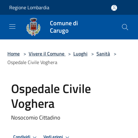
Salta al contenuto principale
Regione Lombardia
Comune di
Carugo
Home
>
Vivere il Comune
>
Luoghi
>
Sanità
>
Ospedale Civile Voghera
Ospedale Civile
Voghera
Nosocomio Cittadino
Condividi
Vedi azioni