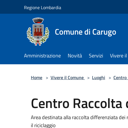
Salta al contenuto principale
Regione Lombardia
Comune di Carugo
Amministrazione
Novità
Servizi
Vivere 
Home
>
Vivere il Comune
>
Luoghi
>
Centro 
Centro Raccolta d
Area destinata alla raccolta differenziata dei 
il riciclaggio