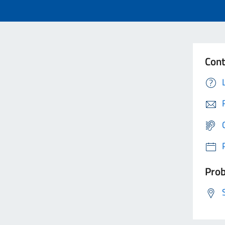
Cont
Prob