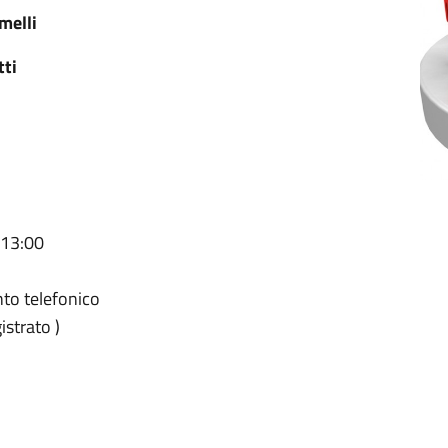
melli
tti
 13:00
ento telefonico
istrato )