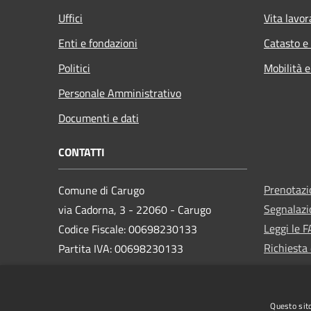
Uffici
Vita lavor
Enti e fondazioni
Catasto e
Politici
Mobilità e
Personale Amministrativo
Documenti e dati
CONTATTI
Prenotaz
Comune di Carugo
Segnalazi
via Cadorna, 3 - 22060 - Carugo
Leggi le 
Codice Fiscale: 00698230133
Richiesta 
Partita IVA: 00698230133
PEC:
protocollo@pec.comune.carugo.co.it
Questo sito