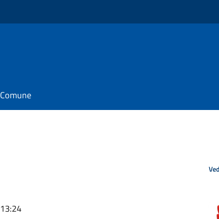
il Comune
Ved
 13:24