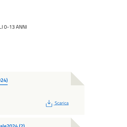
LI 0-13 ANNI
024)
PDF
Scarica
ale2024 (2)