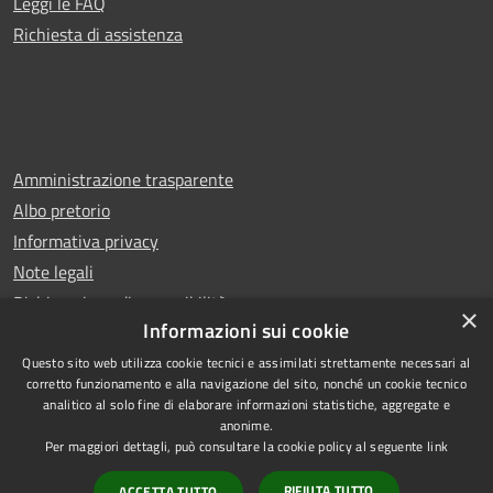
Leggi le FAQ
Richiesta di assistenza
Amministrazione trasparente
Albo pretorio
Informativa privacy
Note legali
Dichiarazione di accessibilità
×
Informazioni sui cookie
Questo sito web utilizza cookie tecnici e assimilati strettamente necessari al
corretto funzionamento e alla navigazione del sito, nonché un cookie tecnico
analitico al solo fine di elaborare informazioni statistiche, aggregate e
RSS
Copyright © 2026 • Comune di
anonime.
Accessibilità
Carugo • Powered by
Per maggiori dettagli, può consultare la cookie policy al seguente
link
Privacy
Municipium
Accesso
•
RIFIUTA TUTTO
ACCETTA TUTTO