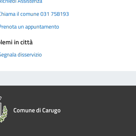
Richiedi Assistenza
Chiama il comune 031 758193
Prenota un appuntamento
lemi in città
Segnala disservizio
Comune di Carugo