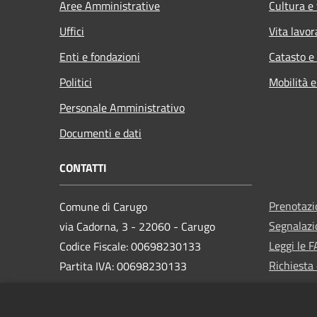
Aree Amministrative
Cultura e
Uffici
Vita lavor
Enti e fondazioni
Catasto e
Politici
Mobilità e
Personale Amministrativo
Documenti e dati
CONTATTI
Prenotaz
Comune di Carugo
Segnalazi
via Cadorna, 3 - 22060 - Carugo
Leggi le 
Codice Fiscale: 00698230133
Richiesta 
Partita IVA: 00698230133
PEC:
protocollo@pec.comune.carugo.co.it