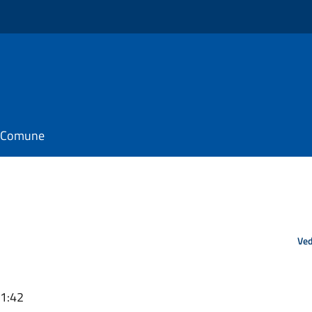
il Comune
Ved
11:42