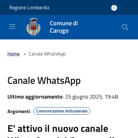
Salta al contenuto principale
Regione Lombardia
Comune di
Carugo
Home
>
Canale WhatsApp
Canale WhatsApp
Ultimo aggiornamento
: 25 giugno 2025, 19:48
Argomenti
:
Comunicazione istituzionale
E' attivo il nuovo canale