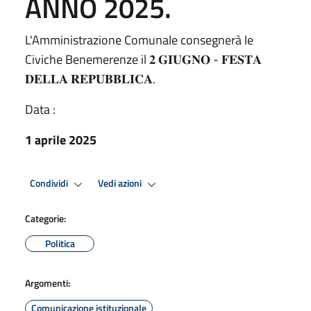
ANNO 2025.
L'Amministrazione Comunale consegnerà le
Civiche Benemerenze il 𝟐 𝐆𝐈𝐔𝐆𝐍𝐎 - 𝐅𝐄𝐒𝐓𝐀
𝐃𝐄𝐋𝐋𝐀 𝐑𝐄𝐏𝐔𝐁𝐁𝐋𝐈𝐂𝐀.
Data :
1 aprile 2025
Condividi
Vedi azioni
Categorie:
Politica
Argomenti:
Comunicazione istituzionale