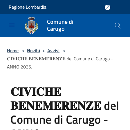
Salta al contenuto principale
Regione Lombardia
Comune di
Carugo
Home
>
Novità
>
Avvisi
>
𝐂𝐈𝐕𝐈𝐂𝐇𝐄 𝐁𝐄𝐍𝐄𝐌𝐄𝐑𝐄𝐍𝐙𝐄 del Comune di Carugo -
ANNO 2025.
𝐂𝐈𝐕𝐈𝐂𝐇𝐄
𝐁𝐄𝐍𝐄𝐌𝐄𝐑𝐄𝐍𝐙𝐄 del
Comune di Carugo -