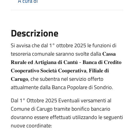
A cura di
Descrizione
Si avvisa che dal 1° ottobre 2025 le funzioni di
tesoreria comunale saranno svolte dalla 𝐂𝐚𝐬𝐬𝐚
𝐑𝐮𝐫𝐚𝐥𝐞 𝐞𝐝 𝐀𝐫𝐭𝐢𝐠𝐢𝐚𝐧𝐚 𝐝𝐢 𝐂𝐚𝐧𝐭𝐮̀ - 𝐁𝐚𝐧𝐜𝐚 𝐝𝐢 𝐂𝐫𝐞𝐝𝐢𝐭𝐨
𝐂𝐨𝐨𝐩𝐞𝐫𝐚𝐭𝐢𝐯𝐨 𝐒𝐨𝐜𝐢𝐞𝐭𝐚̀ 𝐂𝐨𝐨𝐩𝐞𝐫𝐚𝐭𝐢𝐯𝐚, 𝐅𝐢𝐥𝐢𝐚𝐥𝐞 𝐝𝐢
𝐂𝐚𝐫𝐮𝐠𝐨, che subentra nel servizio offerto
attualmente dalla Banca Popolare di Sondrio.
Dal 1° Ottobre 2025 Eventuali versamenti al
Comune di Carugo tramite bonifico bancario
dovranno essere effettuati utilizzando le seguenti
nuove coordinate: