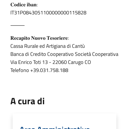
𝐂𝐨𝐝𝐢𝐜𝐞 𝐢𝐛𝐚𝐧:
IT31P0843051100000000115828
⸻
𝐑𝐞𝐜𝐚𝐩𝐢𝐭𝐨 𝐍𝐮𝐨𝐯𝐨 𝐓𝐞𝐬𝐨𝐫𝐢𝐞𝐫𝐞:
Cassa Rurale ed Artigiana di Cantù
Banca di Credito Cooperativo Società Cooperativa
Via Enrico Toti 13 - 22060 Carugo CO
Telefono ‪+39.031.758.188
A cura di