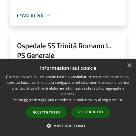
LEGGI DI PIÙ
Ospedale SS Trinità Romano L.
PS Generale
×
Informazioni sui cookie
Indirizzo
Via S. Francesco DAssisi, 12
Questo sito web utilizza cookie tecnici e assimilati strettamente necessari al
Ospedale SS Trinità Romano L. PS Generale...
corretto funzionamento e alla navigazione del sito, nonché un cookie tecnico
analitico al solo fine di elaborare informazioni statistiche, aggregate e
anonime.
Per maggiori dettagli, può consultare la cookie policy al seguente
link
LEGGI DI PIÙ
RIFIUTA TUTTO
ACCETTA TUTTO
MOSTRA DETTAGLI