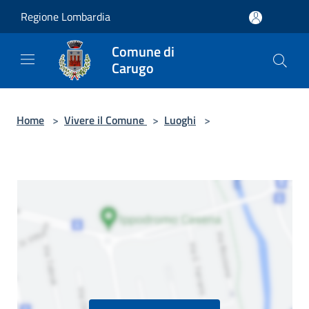
Salta al contenuto principale
Regione Lombardia
Comune di
Carugo
Home
>
Vivere il Comune
>
Luoghi
>