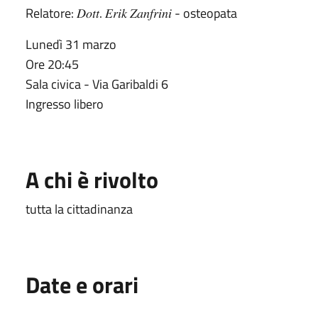
Relatore: 𝐷𝑜𝑡𝑡. 𝐸𝑟𝑖𝑘 𝑍𝑎𝑛𝑓𝑟𝑖𝑛𝑖 - osteopata
Lunedì 31 marzo
Ore 20:45
Sala civica - Via Garibaldi 6
Ingresso libero
A chi è rivolto
tutta la cittadinanza
Date e orari