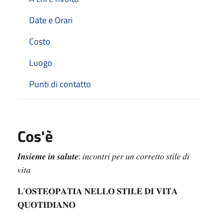
Date e Orari
Costo
Luogo
Punti di contatto
Cos'è
𝑰𝒏𝒔𝒊𝒆𝒎𝒆 𝒊𝒏 𝒔𝒂𝒍𝒖𝒕𝒆: 𝑖𝑛𝑐𝑜𝑛𝑡𝑟𝑖 𝑝𝑒𝑟 𝑢𝑛 𝑐𝑜𝑟𝑟𝑒𝑡𝑡𝑜 𝑠𝑡𝑖𝑙𝑒 𝑑𝑖
𝑣𝑖𝑡𝑎
𝐋’𝐎𝐒𝐓𝐄𝐎𝐏𝐀𝐓𝐈𝐀 𝐍𝐄𝐋𝐋𝐎 𝐒𝐓𝐈𝐋𝐄 𝐃𝐈 𝐕𝐈𝐓𝐀
𝐐𝐔𝐎𝐓𝐈𝐃𝐈𝐀𝐍𝐎