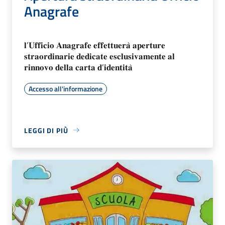
Anagrafe
𝐥’𝐔𝐟𝐟𝐢𝐜𝐢𝐨 𝐀𝐧𝐚𝐠𝐫𝐚𝐟𝐞 𝐞𝐟𝐟𝐞𝐭𝐭𝐮𝐞𝐫𝐚̀ 𝐚𝐩𝐞𝐫𝐭𝐮𝐫𝐞
𝐬𝐭𝐫𝐚𝐨𝐫𝐝𝐢𝐧𝐚𝐫𝐢𝐞 𝐝𝐞𝐝𝐢𝐜𝐚𝐭𝐞 𝐞𝐬𝐜𝐥𝐮𝐬𝐢𝐯𝐚𝐦𝐞𝐧𝐭𝐞 𝐚𝐥
𝐫𝐢𝐧𝐧𝐨𝐯𝐨 𝐝𝐞𝐥𝐥𝐚 𝐜𝐚𝐫𝐭𝐚 𝐝’𝐢𝐝𝐞𝐧𝐭𝐢𝐭𝐚̀
Accesso all'informazione
LEGGI DI PIÙ